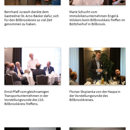
Bernhard Jurasch dankte dem
Marie Schucht vom
Gastredner Dr. Arno Bäcker dafür, sich
Immobilienunternehmen Engel &
für den Billbrookkreis so viel Zeit
Völckers beim Billbrookkeis-Treffen im
genommen zu haben.
Böttcherhof in Billbrook.
Ernst Pfaff vom gleichnamigen
Florian Slopianka von der Haspa in
Transportunternehmen in der
der Vorstellungsrunde des
Vorstellungsrunde des 110.
Billbrookkreises.
Billbrookkreis-Treffens.