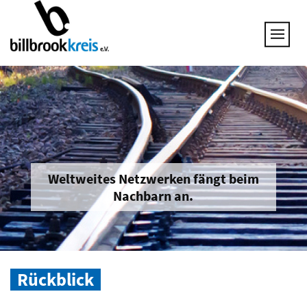
UNSERE THEMEN
25 JAHRE NETZWERK
VORSTAND
GESPRÄCHSKREISE
UNTERNEHMEN & BRANCHEN
JOB & QUALIFIZIERUNG
BRANCHENINFOS
Weltweites Netzwerken fängt beim
Nachbarn an.
MITGLIED WERDEN
Rückblick