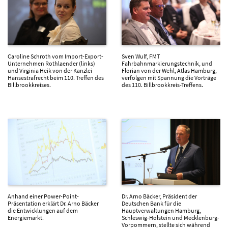
Caroline Schroth vom Import-Export-
Sven Wulf, FMT
Unternehmen Rothlaender (links)
Fahrbahnmarkierungstechnik, und
und Virginia Heik von der Kanzlei
Florian von der Wehl, Atlas Hamburg,
Hansestrafrecht beim 110. Treffen des
verfolgen mit Spannung die Vorträge
Billbrookkreises.
des 110. Billbrookkreis-Treffens.
Anhand einer Power-Point-
Dr. Arno Bäcker, Präsident der
Präsentation erklärt Dr. Arno Bäcker
Deutschen Bank für die
die Entwicklungen auf dem
Hauptverwaltungen Hamburg,
Energiemarkt.
Schleswig-Holstein und Mecklenburg-
Vorpommern, stellte sich während