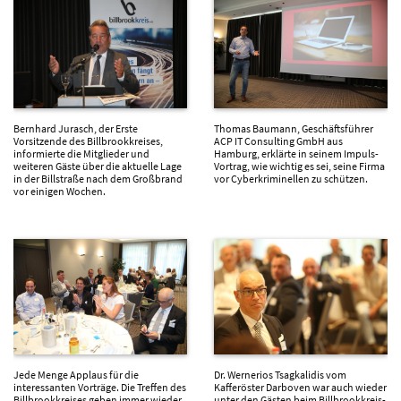
Bernhard Jurasch, der Erste
Thomas Baumann, Geschäftsführer
Vorsitzende des Billbrookkreises,
ACP IT Consulting GmbH aus
informierte die Mitglieder und
Hamburg, erklärte in seinem Impuls-
weiteren Gäste über die aktuelle Lage
Vortrag, wie wichtig es sei, seine Firma
in der Billstraße nach dem Großbrand
vor Cyberkriminellen zu schützen.
vor einigen Wochen.
Jede Menge Applaus für die
Dr. Wernerios Tsagkalidis vom
interessanten Vorträge. Die Treffen des
Kafferöster Darboven war auch wieder
Billbrookkreises geben immer wieder
unter den Gästen beim Billbrookkreis-