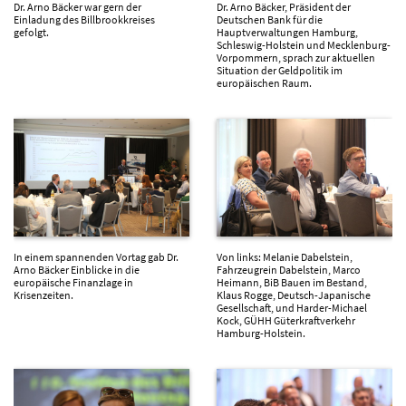
Dr. Arno Bäcker war gern der
Dr. Arno Bäcker, Präsident der
Einladung des Billbrookkreises
Deutschen Bank für die
gefolgt.
Hauptverwaltungen Hamburg,
Schleswig-Holstein und Mecklenburg-
Vorpommern, sprach zur aktuellen
Situation der Geldpolitik im
europäischen Raum.
In einem spannenden Vortag gab Dr.
Von links: Melanie Dabelstein,
Arno Bäcker Einblicke in die
Fahrzeugrein Dabelstein, Marco
europäische Finanzlage in
Heimann, BiB Bauen im Bestand,
Krisenzeiten.
Klaus Rogge, Deutsch-Japanische
Gesellschaft, und Harder-Michael
Kock, GÜHH Güterkraftverkehr
Hamburg-Holstein.