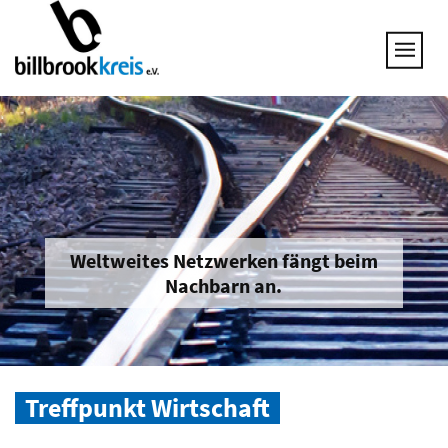
UNSERE THEMEN
25 JAHRE NETZWERK
VORSTAND
GESPRÄCHSKREISE
UNTERNEHMEN & BRANCHEN
JOB & QUALIFIZIERUNG
BRANCHENINFOS
Weltweites Netzwerken fängt beim
Nachbarn an.
MITGLIED WERDEN
Treffpunkt Wirtschaft