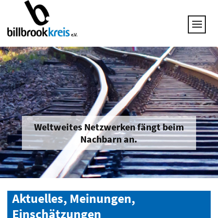
UNSERE THEMEN
25 JAHRE NETZWERK
VORSTAND
GESPRÄCHSKREISE
UNTERNEHMEN & BRANCHEN
JOB & QUALIFIZIERUNG
BRANCHENINFOS
Weltweites Netzwerken fängt beim
Nachbarn an.
MITGLIED WERDEN
Aktuelles, Meinungen,
Einschätzungen