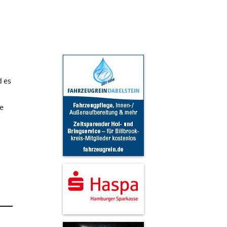
d es
e