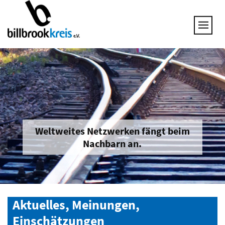
UNSERE THEMEN
25 JAHRE NETZWERK
VORSTAND
GESPRÄCHSKREISE
UNTERNEHMEN & BRANCHEN
JOB & QUALIFIZIERUNG
BRANCHENINFOS
Weltweites Netzwerken fängt beim
Nachbarn an.
MITGLIED WERDEN
Aktuelles, Meinungen,
Einschätzungen