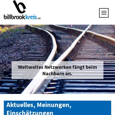
UNSERE THEMEN
25 JAHRE NETZWERK
VORSTAND
GESPRÄCHSKREISE
UNTERNEHMEN & BRANCHEN
JOB & QUALIFIZIERUNG
BRANCHENINFOS
Weltweites Netzwerken fängt beim
Nachbarn an.
MITGLIED WERDEN
Aktuelles, Meinungen,
Einschätzungen