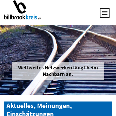
UNSERE THEMEN
25 JAHRE NETZWERK
VORSTAND
GESPRÄCHSKREISE
UNTERNEHMEN & BRANCHEN
JOB & QUALIFIZIERUNG
BRANCHENINFOS
Weltweites Netzwerken fängt beim
Nachbarn an.
MITGLIED WERDEN
Aktuelles, Meinungen,
Einschätzungen