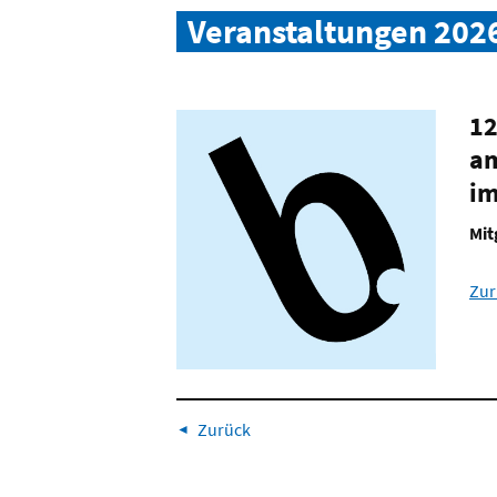
Veranstaltungen 202
12
am
im
Mit
Zur
Zurück