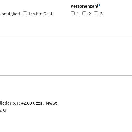
Personenzahl
*
sismitglied
Ich bin Gast
1
2
3
eder p. P. 42,00 € zzgl. MwSt.
wSt.