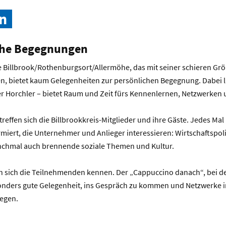
en
iche Begegnungen
e Billbrook/Rothenburgsort/Allermöhe, das mit seiner schieren Gr
, bietet kaum Gelegenheiten zur persönlichen Begegnung. Dabei lie
ter Horchler – bietet Raum und Zeit fürs Kennenlernen, Netzwerken
reffen sich die Billbrookkreis-Mitglieder und ihre Gäste. Jedes Ma
rmiert, die Unternehmer und Anlieger interessieren: Wirtschaftspoli
nchmal auch brennende soziale Themen und Kultur.
 sich die Teilnehmenden kennen. Der „Cappuccino danach“, bei de
sonders gute Gelegenheit, ins Gespräch zu kommen und Netzwerke 
egen.