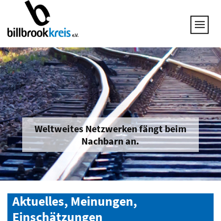
UNSERE THEMEN
25 JAHRE NETZWERK
VORSTAND
GESPRÄCHSKREISE
UNTERNEHMEN & BRANCHEN
JOB & QUALIFIZIERUNG
BRANCHENINFOS
Weltweites Netzwerken fängt beim
Nachbarn an.
MITGLIED WERDEN
Aktuelles, Meinungen,
Einschätzungen